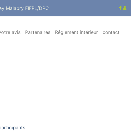
ay Malabry FIFPL/DPC
Votre avis
Partenaires
Réglement intérieur
contact
participants