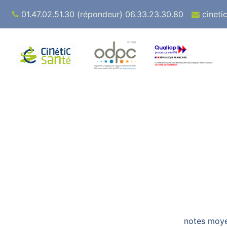
01.47.02.51.30 (répondeur) 06.33.23.30.80
cineti
notes moyen